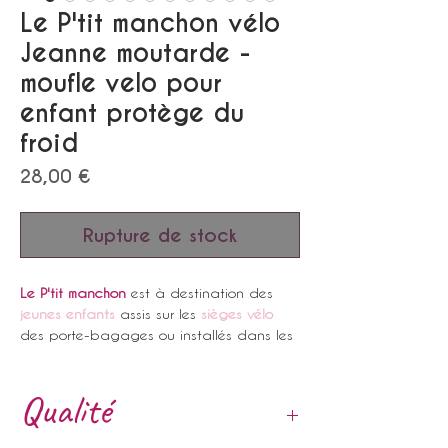
Le P'tit manchon vélo
Jeanne moutarde -
moufle velo pour
enfant protège du
froid
Prix
28,00 €
Rupture de stock
Le P'tit manchon
est à destination des
jeunes enfants
assis sur les
sièges vélo
des porte-bagages ou installés dans les
vélocargos
, les
triporteurs
et les
remorques
"Chariottes" spéciales bicyclettes.
Qualité
Les mains
des plus petits sont, comme
celles des adultes,
exposées
aux