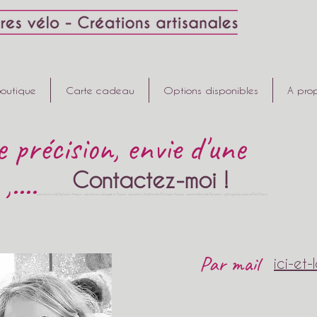
Boutique
Carte cadeau
Options disponibles
A pro
 précision, envie d
'une
....
Contactez-moi !
m
anchons vélo fait main France - manchons velo made in france - mancho
ns trottinette fait main France - couvre selles velo fait main - gilet cycliste original fait france
Par mail
ici-et