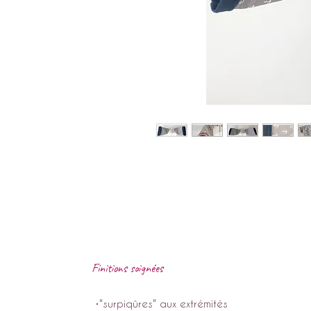
Finitions soignées
•"surpiqûres" aux extrémités