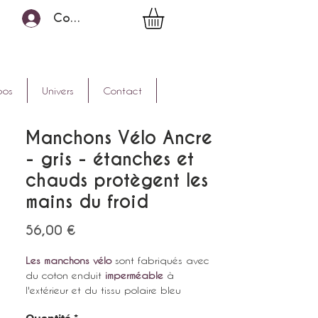
Connexion
pos
Univers
Contact
Manchons Vélo Ancre
- gris - étanches et
chauds protègent les
mains du froid
Prix
56,00 €
Les manchons vélo
sont fabriqués avec
du
coton enduit
imperméable
à
l'extérieur
et du tissu polaire bleu
marine
à l'intérieur qui donne une