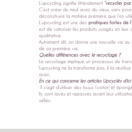
L’upcycling signifie littéralement
“recycler par
C’est créer du neuf avec du vieux, sans pour
déconstruire la matière première que l’on utili
L’upcycling est une des
pratiques fortes de
l
est de valoriser les produits usagés en leur
qualitative.
Autrement dit, on donne une nouvelle vie au m
de sa première vie.
Quelles di
fférences avec le recyclage ?
Le recyclage implique un processus de trans
l’upcycling ne la transforme pas, il la réutil
avec.
En ce qui concerne les articles Upcyclés d’ic
Il s’agit d’utiliser des tissus (coton et épong
Ils sont lavés et repassés avant leur utilisat
selles.