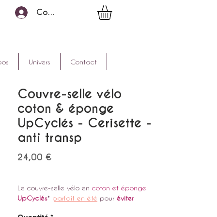
Connexion
pos
Univers
Contact
Couvre-selle vélo
coton & éponge
UpCyclés - Cerisette -
anti transp
Prix
24,00 €
Le couvre-selle vélo en
coton et éponge
UpCyclés
*
parfait en été
pour
éviter
transpiration, brûlures et irritations
dues