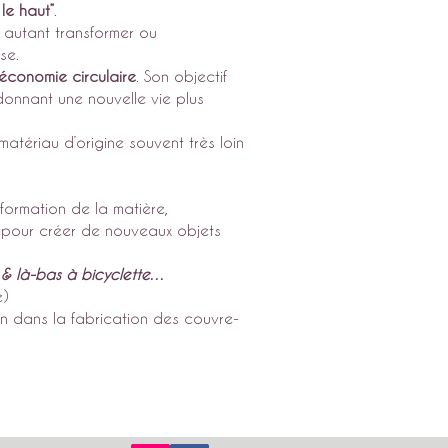
 le haut”
.
 autant transformer ou
se.
’économie circulaire
. Son objectif
 donnant une nouvelle vie plus
atériau d’origine souvent très loin
formation de la matière,
ise pour créer de nouveaux objets
i & là-bas à bicyclette…
e)
ion dans la fabrication des couvre-